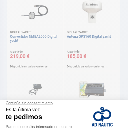
DIGITAL YACHT
DIGITAL YACHT
Convertidor NMEA2000 Digital
Antena GPS160 Digital yacht
yacht
A partir de
A partir de
219,00 €
185,00 €
Disponible en varias versiones
Disponible en varias versiones
DIGITAL YACHT
DIGITAL YACHT
TRANSPONDEDOR AIS IAISTX+
Emisor/Receptor AIS iAISTX
iAISTX Digital yacht