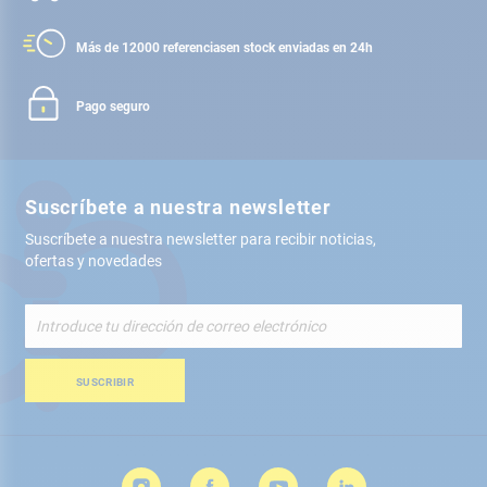
Más de 12000 referencias
en stock enviadas en 24h
Pago seguro
Suscríbete a nuestra newsletter
Suscríbete a nuestra newsletter para recibir noticias,
ofertas y novedades
Inscríbete
a
nuestro
boletín
SUSCRIBIR
de
noticias: