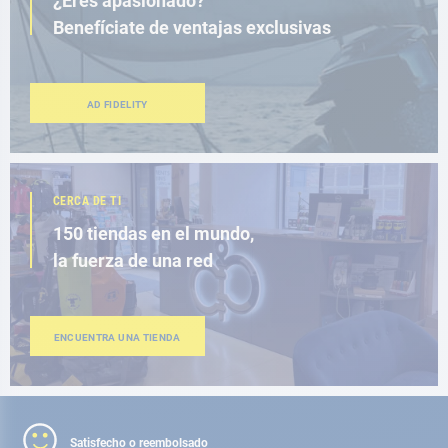
¿Eres apasionado?
Benefíciate de ventajas exclusivas
AD FIDELITY
CERCA DE TI
150 tiendas en el mundo,
la fuerza de una red
ENCUENTRA UNA TIENDA
Satisfecho o reembolsado