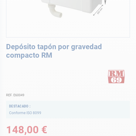
Saltar
Depósito tapón por gravedad
al
comienzo
compacto RM
de
la
galería
de
imágenes
REF. E60049
DESTACADO
Conforme ISO 8099
148,00 €