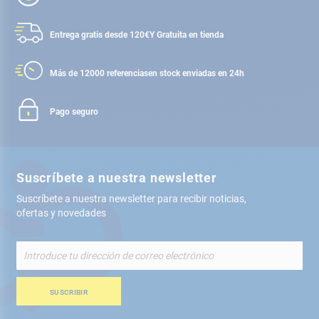
Entrega gratis desde 120€
Y Gratuita en tienda
Más de 12000 referencias
en stock enviadas en 24h
Pago seguro
Suscríbete a nuestra newsletter
Suscríbete a nuestra newsletter para recibir noticias,
ofertas y novedades
Inscríbete
a
nuestro
boletín
SUSCRIBIR
de