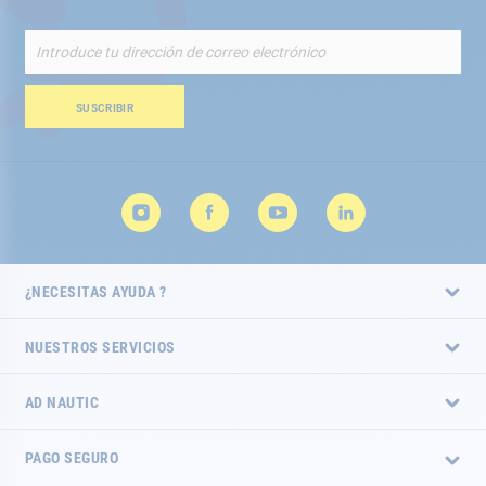
Inscríbete
a
nuestro
boletín
SUSCRIBIR
de
noticias:
¿NECESITAS AYUDA ?
NUESTROS SERVICIOS
AD NAUTIC
PAGO SEGURO