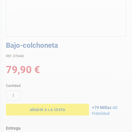
Saltar
Bajo-colchoneta
al
comienzo
REF. D70440
de
la
79,90 €
galería
de
imágenes
Cantidad
+79 Millas
AD
AÑADIR A LA CESTA
Fidelidad
Entrega