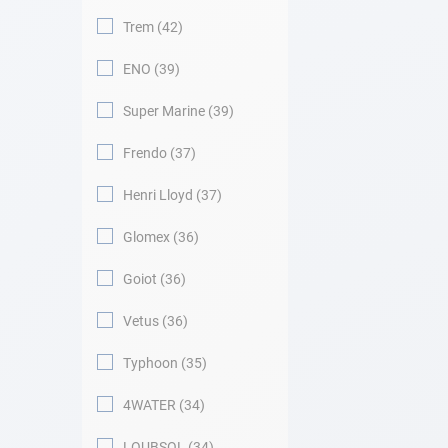
Trem
42
ENO
39
Super Marine
39
Frendo
37
Henri Lloyd
37
Glomex
36
Goiot
36
Vetus
36
Typhoon
35
4WATER
34
LOUBSOL
34