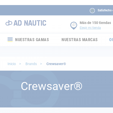
Satisfecho
Más de 150 tiendas
Elegir mi tienda
NUESTRAS GAMAS
NUESTRAS MARCAS
O
Electrónica
Electricidad
Inicio
Brands
Crewsaver®
Confort
Crewsaver®
Seguridad
Cabuyería