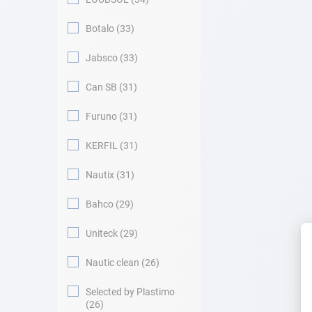
Botalo
33
Jabsco
33
Can SB
31
Furuno
31
KERFIL
31
Nautix
31
Bahco
29
Uniteck
29
Nautic clean
26
Selected by Plastimo
26