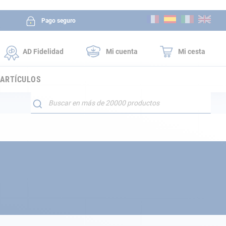
Ir
Pago seguro
al
contenido
AD Fidelidad
Mi cuenta
Mi cesta
 ARTÍCULOS
Buscar