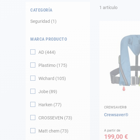
Fondeo
1
artículo
CATEGORÍA
Navegación
Seguridad
1
Ropa
MARCA PRODUCTO
Tienda y ocio
AD
444
Apéndices
Plastimo
175
Motor
Wichard
105
Jobe
89
Accesorios
Harken
77
CREWSAVER®
Mantenimiento
Crewsaver®
CROSSEVEN
73
Tarjeta regalo -
Guía AD
Matt chem
73
A partir de
199,00 €