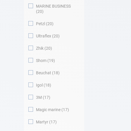
MARINE BUSINESS
20
Petzl
20
Ultraflex
20
Zhik
20
Shom
19
Beuchat
18
Igol
18
3M
17
Magic marine
17
Martyr
17