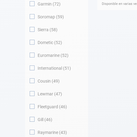
Garmin
72
Disponible en varias v
Soromap
59
Sierra
58
Dometic
52
Euromarine
52
International
51
Cousin
49
Lewmar
47
Fleetguard
46
Gill
46
Raymarine
43