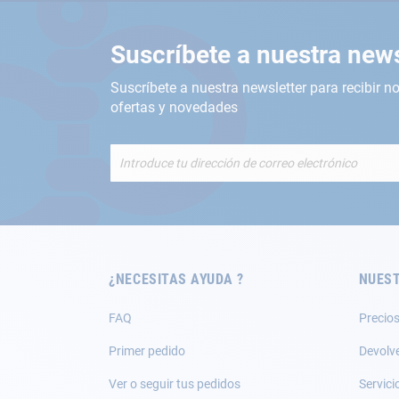
Suscríbete a nuestra news
Suscríbete a nuestra newsletter para recibir no
ofertas y novedades
Inscríbete
a
nuestro
boletín
de
noticias:
¿NECESITAS AYUDA ?
NUEST
FAQ
Precios
Primer pedido
Devolv
Ver o seguir tus pedidos
Servici