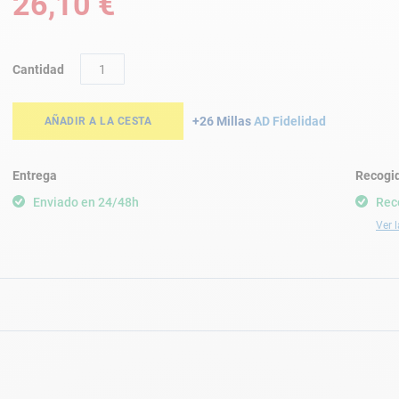
26,10 €
Cantidad
+26 Millas
AD Fidelidad
AÑADIR A LA CESTA
Entrega
Recogid
Enviado en 24/48h
Rec
Ver l