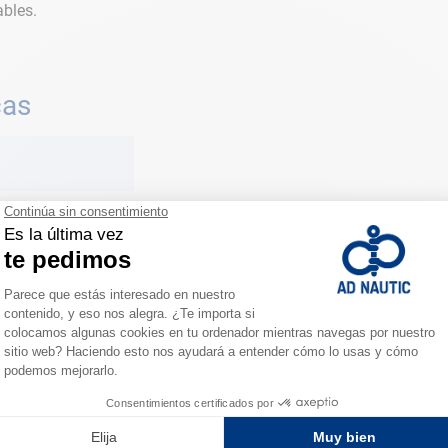
ables.
cas
ESPACIO FIDELIDAD