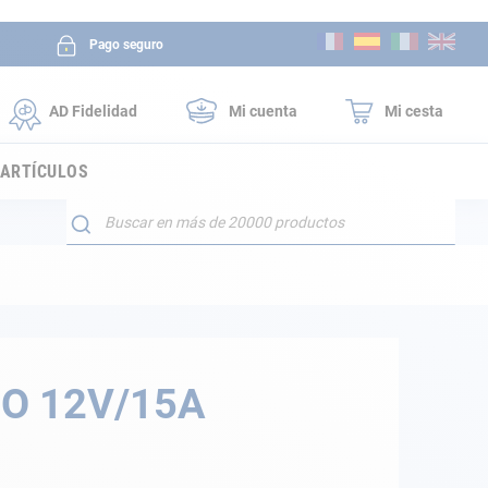
Ir
Pago seguro
al
contenido
AD Fidelidad
Mi cuenta
Mi cesta
 ARTÍCULOS
Buscar
JO 12V/15A