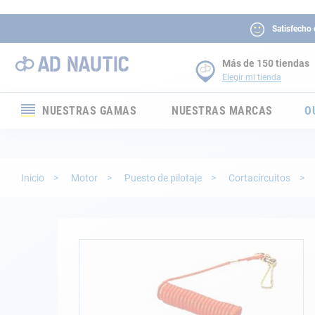
Satisfecho
Más de 150 tiendas
Elegir mi tienda
NUESTRAS GAMAS
NUESTRAS MARCAS
O
Electrónica
Electricidad
Inicio
Motor
Puesto de pilotaje
Cortacircuitos
Confort
Seguridad
Saltar
al
final
Cabuyería
de
la