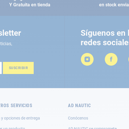
Y Gratuita en tienda
en stock envi
letter
Síguenos en 
redes sociale
ticias,
SUSCRIBIR
ROS SERVICIOS
AD NAUTIC
 y opciones de entrega
Conócenos
er un producto
AD NAUTIC se compromete