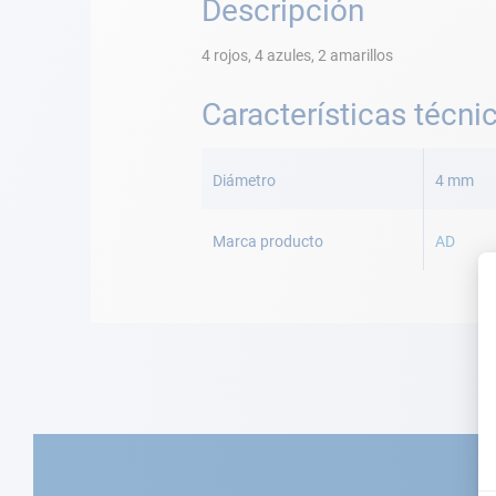
Descripción
4 rojos, 4 azules, 2 amarillos
Características técni
Más
Información
Diámetro
4 mm
Marca producto
AD