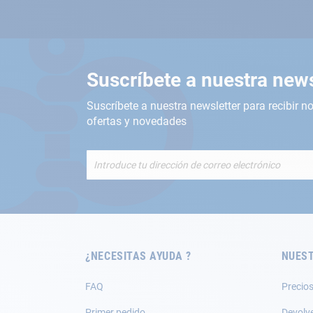
Suscríbete a nuestra news
Suscríbete a nuestra newsletter para recibir no
ofertas y novedades
Inscríbete
a
nuestro
boletín
de
noticias:
¿NECESITAS AYUDA ?
NUEST
FAQ
Precios
Primer pedido
Devolv