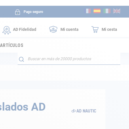
Ir
Pago seguro
al
contenido
AD Fidelidad
Mi cuenta
Mi cesta
 ARTÍCULOS
Buscar
islados AD