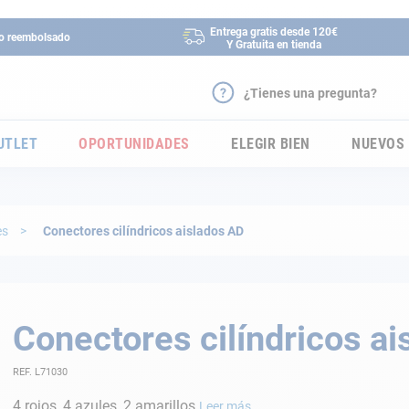
Entrega gratis desde 120€
 o reembolsado
Y Gratuita en tienda
¿Tienes una pregunta?
UTLET
OPORTUNIDADES
ELEGIR BIEN
NUEVOS
es
Conectores cilíndricos aislados AD
Conectores cilíndricos a
REF. L71030
4 rojos, 4 azules, 2 amarillos
Leer más...