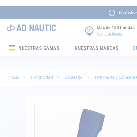
Satisfecho
Más de 150 tiendas
Elegir mi tienda
NUESTRAS GAMAS
NUESTRAS MARCAS
O
Electrónica
Electricidad
Inicio
Electricidad
Cableado
Terminales y conector
Confort
Seguridad
Saltar
al
final
Cabuyería
de
la