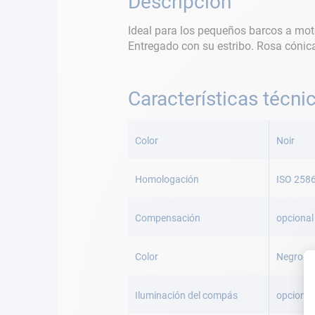
Descripción
Ideal para los pequeños barcos a mot
Entregado con su estribo. Rosa cón
Características técni
Más
Información
Color
Noir
Homologación
ISO 258
Compensación
opcional
Color
Negro
Iluminación del compás
opcional