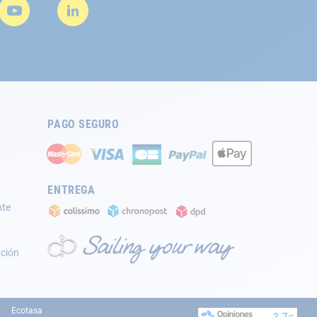
PAGO SEGURO
ENTREGA
nte
ación
Ecotasa