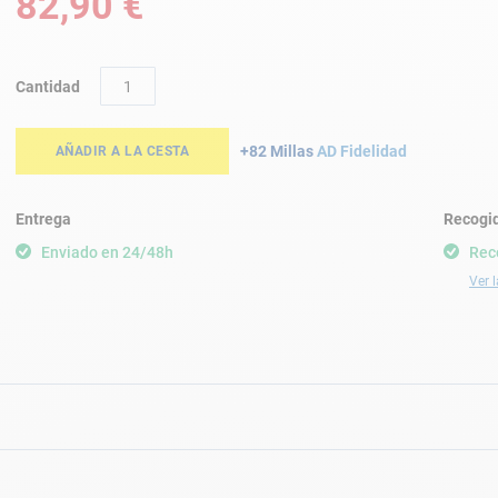
82,90 €
Cantidad
+82 Millas
AD Fidelidad
AÑADIR A LA CESTA
Entrega
Recogid
Enviado en 24/48h
Rec
Ver l