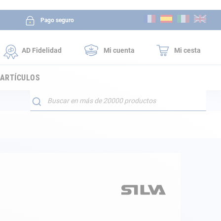
Ir
Pago seguro
al
contenido
AD Fidelidad
Mi cuenta
Mi cesta
 ARTÍCULOS
Buscar