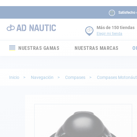
Satisfecho
Más de 150 tiendas
Elegir mi tienda
NUESTRAS GAMAS
NUESTRAS MARCAS
O
Electrónica
Electricidad
Inicio
Navegación
Compases
Compases Motonáut
Confort
Seguridad
Saltar
al
final
Cabuyería
de
la