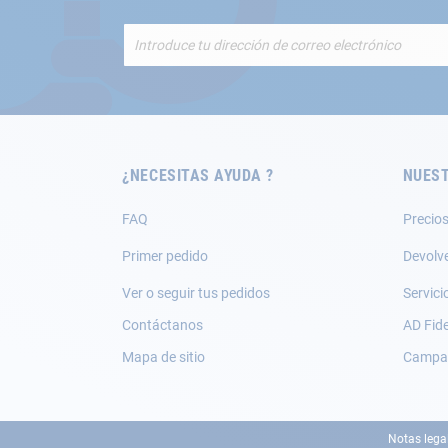
Inscríbete
a
nuestro
boletín
de
noticias:
¿NECESITAS AYUDA ?
NUEST
FAQ
Precios
Primer pedido
Devolv
Ver o seguir tus pedidos
Servici
Contáctanos
AD Fide
Mapa de sitio
Campañ
Notas lega