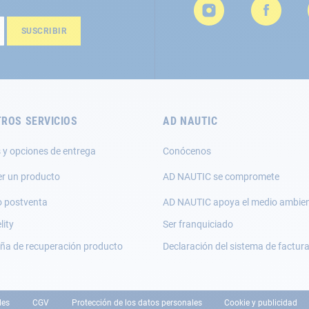
SUSCRIBIR
ROS SERVICIOS
AD NAUTIC
 y opciones de entrega
Conócenos
er un producto
AD NAUTIC se compromete
o postventa
AD NAUTIC apoya el medio ambie
lity
Ser franquiciado
a de recuperación producto
Declaración del sistema de factur
les
CGV
Protección de los datos personales
Cookie y publicidad