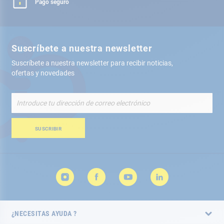
Pago seguro
Suscríbete a nuestra newsletter
Suscríbete a nuestra newsletter para recibir noticias,
ofertas y novedades
Inscríbete
a
nuestro
boletín
SUSCRIBIR
de
noticias:
¿NECESITAS AYUDA ?