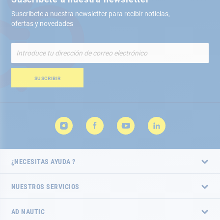
Suscríbete a nuestra newsletter para recibir noticias,
ofertas y novedades
Inscríbete
a
nuestro
boletín
SUSCRIBIR
de
noticias:
¿NECESITAS AYUDA ?
NUESTROS SERVICIOS
AD NAUTIC