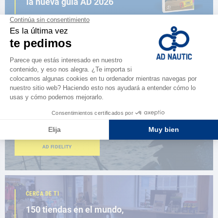
la nueva guía AD 2026
NAVEGAR POR EL CATÁLOGO
ESPACIO FIDELIDAD
¿Eres apasionado?
Benefíciate de ventajas exclusivas
AD FIDELITY
CERCA DE TI
150 tiendas en el mundo,