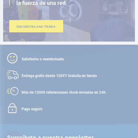
la fuerza de una red
ENCUENTRA UNA TIENDA
Satisfecho o reembolsado
Entrega gratis desde 120€
Y Gratuita en tienda
Más de 12000 referencias
en stock enviadas en 24h
Pago seguro
Suscríbete a nuestra newsletter