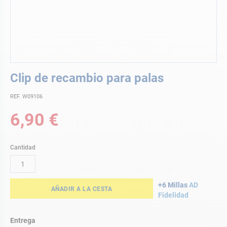
Saltar
Clip de recambio para palas
al
comienzo
REF. W09106
de
la
6,90 €
galería
de
imágenes
Cantidad
+6 Millas
AD
AÑADIR A LA CESTA
Fidelidad
Entrega