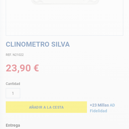
Saltar
CLINOMETRO SILVA
al
comienzo
REF. N21022
de
la
23,90 €
galería
de
imágenes
Cantidad
+23 Millas
AD
AÑADIR A LA CESTA
Fidelidad
Entrega