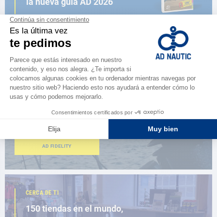
la nueva guía AD 2026
NAVEGAR POR EL CATÁLOGO
ESPACIO FIDELIDAD
¿Eres apasionado?
Benefíciate de ventajas exclusivas
AD FIDELITY
CERCA DE TI
150 tiendas en el mundo,