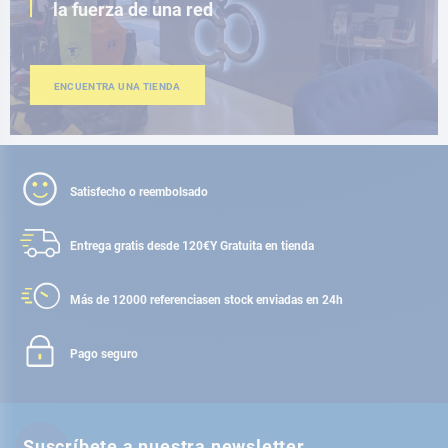
la fuerza de una red
ENCUENTRA UNA TIENDA
Satisfecho o reembolsado
Entrega gratis desde 120€
Y Gratuita en tienda
Más de 12000 referencias
en stock enviadas en 24h
Pago seguro
Suscríbete a nuestra newsletter