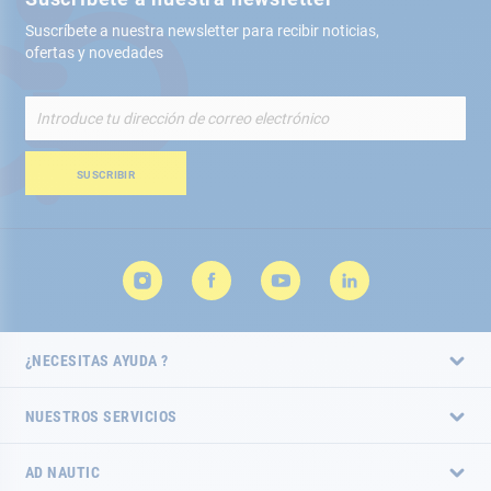
Suscríbete a nuestra newsletter para recibir noticias,
ofertas y novedades
Inscríbete
a
nuestro
boletín
SUSCRIBIR
de
noticias:
¿NECESITAS AYUDA ?
NUESTROS SERVICIOS
AD NAUTIC