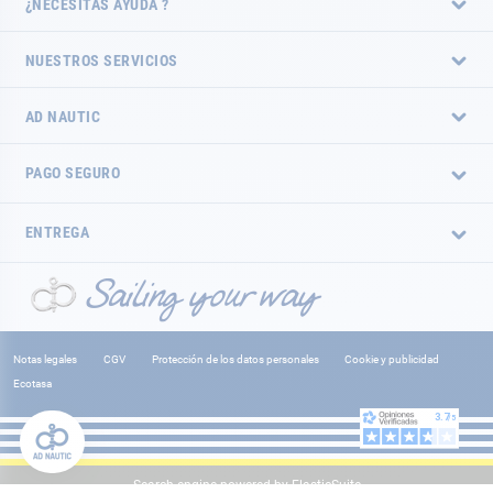
¿NECESITAS AYUDA ?
NUESTROS SERVICIOS
AD NAUTIC
PAGO SEGURO
ENTREGA
Notas legales
CGV
Protección de los datos personales
Cookie y publicidad
Ecotasa
Search engine powered by
ElasticSuite