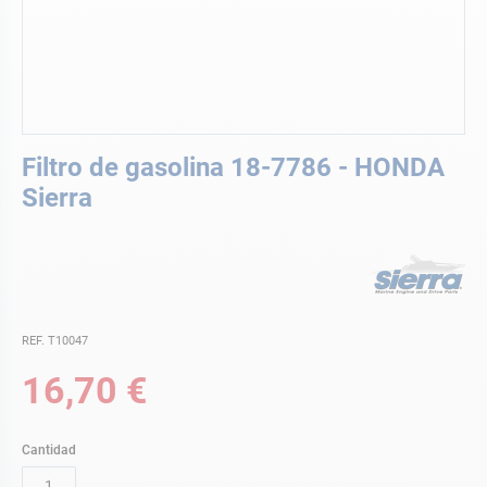
Saltar
Filtro de gasolina 18-7786 - HONDA
al
comienzo
Sierra
de
la
galería
de
imágenes
REF. T10047
16,70 €
Cantidad