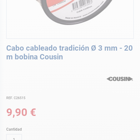
Saltar
Cabo cableado tradición Ø 3 mm - 20
al
comienzo
m bobina Cousin
de
la
galería
de
imágenes
REF. C26515
9,90 €
Cantidad