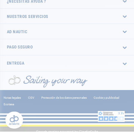
¿NECESITAS AYUDA ?
NUESTROS SERVICIOS
AD NAUTIC
PAGO SEGURO
ENTREGA
Notas legales
CGV
Protección de los datos personales
Cookie y publicidad
Ecotasa
Search engine powered by
ElasticSuite