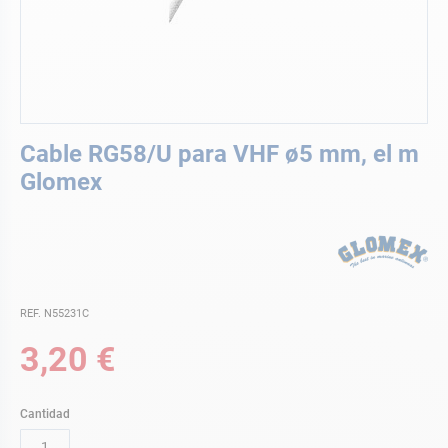
Saltar
Cable RG58/U para VHF ø5 mm, el m
al
comienzo
Glomex
de
la
galería
de
imágenes
REF. N55231C
3,20 €
Cantidad