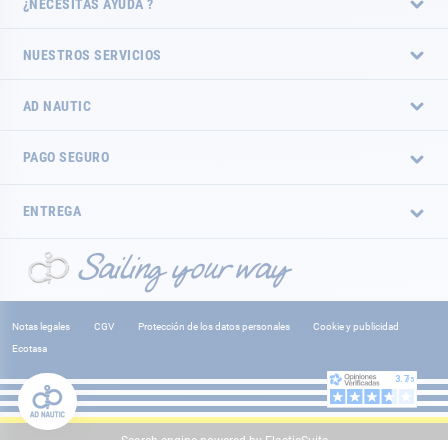
¿NECESITAS AYUDA ?
NUESTROS SERVICIOS
AD NAUTIC
PAGO SEGURO
ENTREGA
Notas legales
CGV
Protección de los datos personales
Cookie y publicidad
Ecotasa
Search engine powered by
ElasticSuite