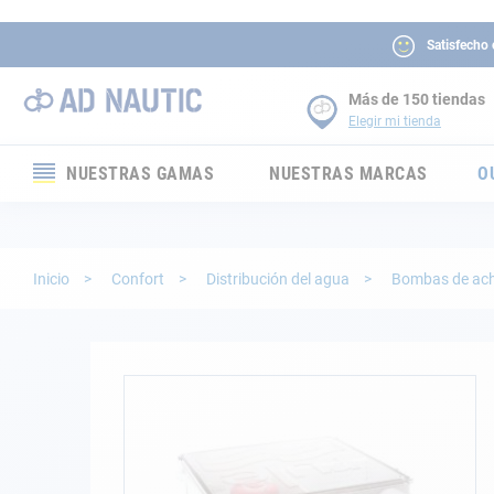
Satisfecho
Más de 150 tiendas
Elegir mi tienda
NUESTRAS GAMAS
NUESTRAS MARCAS
O
Electrónica
Electricidad
Inicio
Confort
Distribución del agua
Bombas de ach
Confort
Seguridad
Saltar
al
final
Cabuyería
de
la