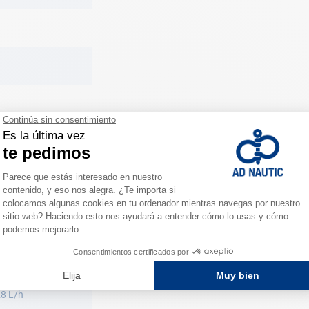
/ 29 mm
30 x 130 mm
28 L/h