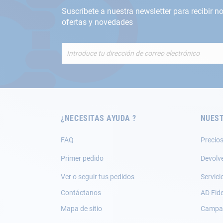
Suscríbete a nuestra newsletter para recibir no
ofertas y novedades
Inscríbete
a
nuestro
boletín
de
noticias:
¿NECESITAS AYUDA ?
NUEST
FAQ
Precios
Primer pedido
Devolv
Ver o seguir tus pedidos
Servici
Contáctanos
AD Fide
Mapa de sitio
Campañ