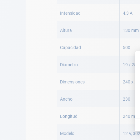
Intensidad
4,3 A
Altura
130 mm
Capacidad
500
Diámetro
19 / 25 
Dimensiones
240 x 2
Ancho
230
Longitud
240 mm
Modelo
12 V, 30