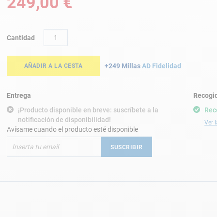
249,00 €
Cantidad
+249 Millas
AD Fidelidad
AÑADIR A LA CESTA
Entrega
Recogid
¡Producto disponible en breve: suscríbete a la
Rec
notificación de disponibilidad!
Ver l
Avísame cuando el producto esté disponible
SUSCRIBIR