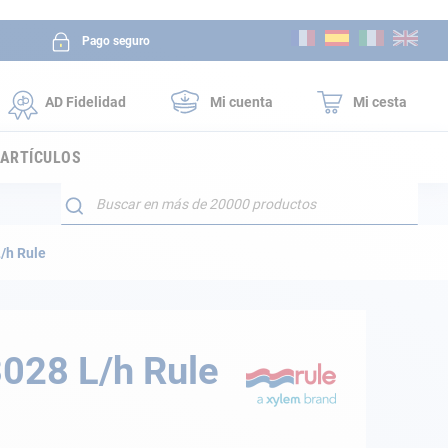
Ir
Pago seguro
al
contenido
AD Fidelidad
Mi cuenta
Mi cesta
 ARTÍCULOS
Buscar
/h Rule
3028 L/h Rule