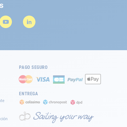
s
PAGO SEGURO
ENTREGA
nte
ación