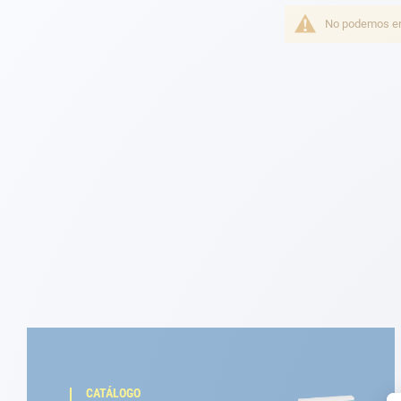
Fondeo
No podemos enc
Navegación
Ropa
Tienda y ocio
Apéndices
Motor
Accesorios
Mantenimiento
Tarjeta regalo -
Guía AD
CATÁLOGO