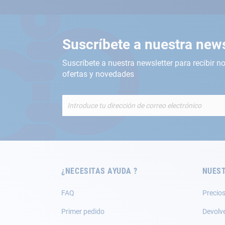
Suscríbete a nuestra news
Suscríbete a nuestra newsletter para recibir no
ofertas y novedades
Inscríbete
a
nuestro
boletín
de
noticias:
¿NECESITAS AYUDA ?
NUEST
FAQ
Precios
Primer pedido
Devolv