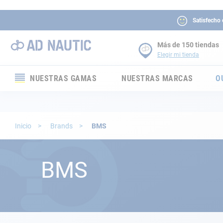
Satisfecho
Más de 150 tiendas
Elegir mi tienda
NUESTRAS GAMAS
NUESTRAS MARCAS
O
Electrónica
Electricidad
Inicio
Brands
BMS
Confort
BMS
Seguridad
Cabuyería