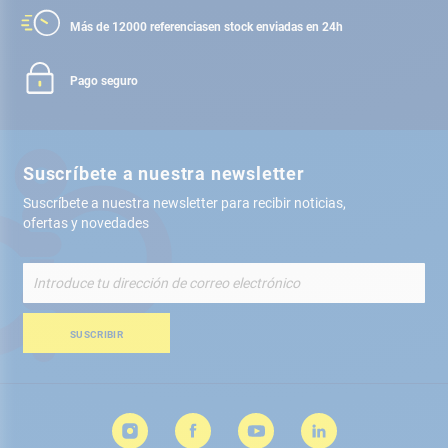
Más de 12000 referencias
en stock enviadas en 24h
Pago seguro
Suscríbete a nuestra newsletter
Suscríbete a nuestra newsletter para recibir noticias,
ofertas y novedades
Inscríbete
a
nuestro
boletín
SUSCRIBIR
de
noticias: