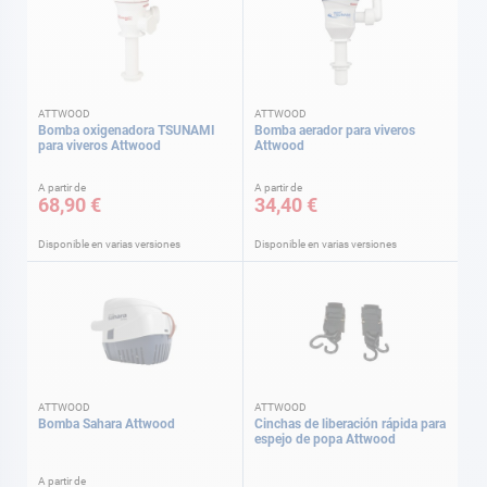
ATTWOOD
ATTWOOD
Bomba oxigenadora TSUNAMI
Bomba aerador para viveros
para viveros Attwood
Attwood
A partir de
A partir de
68,90 €
34,40 €
Disponible en varias versiones
Disponible en varias versiones
ATTWOOD
ATTWOOD
Bomba Sahara Attwood
Cinchas de liberación rápida para
espejo de popa Attwood
A partir de