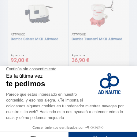
ATTWOOD
ATTWOOD
Bomba Sahara MKII Attwood
Bomba Tsunami MKII Attwood
A partir de
A partir de
92,00 €
36,90 €
Disponible en varias versiones
Disponible en varias versiones
ATTWOOD
Bomba eléctrica portátil Attwood
Bomba Tsunami T500 - 1890 L/h