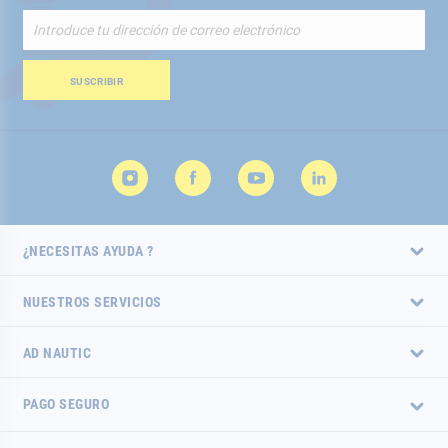
Inscríbete
a
nuestro
boletín
SUSCRIBIR
de
noticias:
¿NECESITAS AYUDA ?
NUESTROS SERVICIOS
AD NAUTIC
PAGO SEGURO