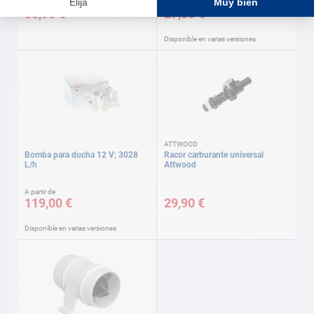
A partir de
85,90 €
27,80 €
Disponible en varias versiones
ATTWOOD
Bomba para ducha 12 V; 3028
Racor carburante universal
L/h
Attwood
A partir de
119,00 €
29,90 €
Disponible en varias versiones