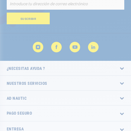
Inscríbete
a
nuestro
boletín
SUSCRIBIR
de
noticias:
¿NECESITAS AYUDA ?
NUESTROS SERVICIOS
AD NAUTIC
PAGO SEGURO
ENTREGA