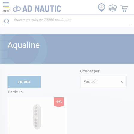
MENÚ
Aqualine
Ordenar por:
Posición
FILTRER
1
artículo
-30%