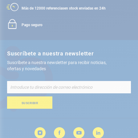
Más de 12000 referencias
en stock enviadas en 24h
Pago seguro
Suscríbete a nuestra newsletter
Suscríbete a nuestra newsletter para recibir noticias,
ofertas y novedades
Inscríbete
a
nuestro
boletín
SUSCRIBIR
de
noticias: