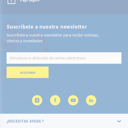
Pago seguro
Suscríbete a nuestra newsletter
Suscríbete a nuestra newsletter para recibir noticias,
ofertas y novedades
Inscríbete
a
nuestro
boletín
SUSCRIBIR
de
noticias:
¿NECESITAS AYUDA ?