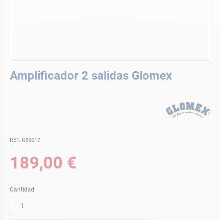
Saltar
Amplificador 2 salidas Glomex
al
comienzo
de
la
galería
de
imágenes
REF. N89017
189,00 €
Cantidad