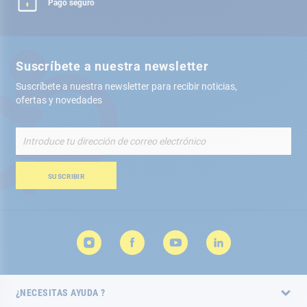
Pago seguro
Suscríbete a nuestra newsletter
Suscríbete a nuestra newsletter para recibir noticias,
ofertas y novedades
Inscríbete
a
nuestro
boletín
SUSCRIBIR
de
noticias:
¿NECESITAS AYUDA ?