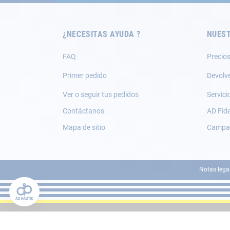
de
noticias:
¿NECESITAS AYUDA ?
NUEST
FAQ
Precios
Primer pedido
Devolv
Ver o seguir tus pedidos
Servici
Contáctanos
AD Fide
Mapa de sitio
Campañ
Notas lega
'
'