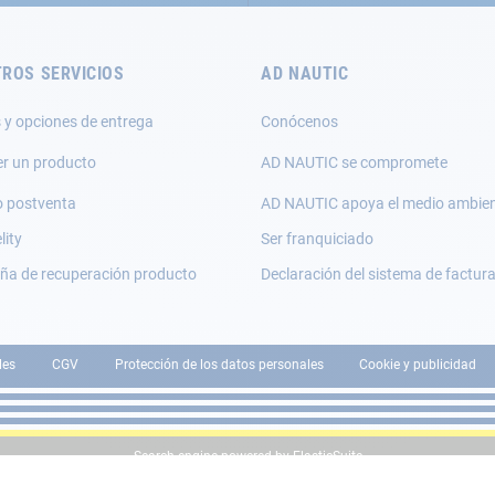
ROS SERVICIOS
AD NAUTIC
 y opciones de entrega
Conócenos
er un producto
AD NAUTIC se compromete
o postventa
AD NAUTIC apoya el medio ambie
lity
Ser franquiciado
a de recuperación producto
Declaración del sistema de factur
les
CGV
Protección de los datos personales
Cookie y publicidad
Search engine powered by
ElasticSuite