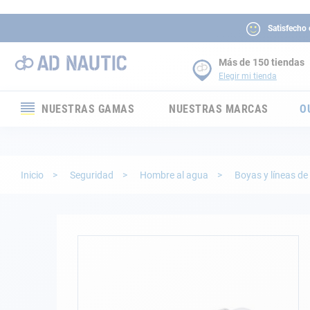
Satisfecho
Más de 150 tiendas
Elegir mi tienda
NUESTRAS GAMAS
NUESTRAS MARCAS
O
Electrónica
Electricidad
Inicio
Seguridad
Hombre al agua
Boyas y líneas de
Confort
Seguridad
Saltar
al
final
Cabuyería
de
la