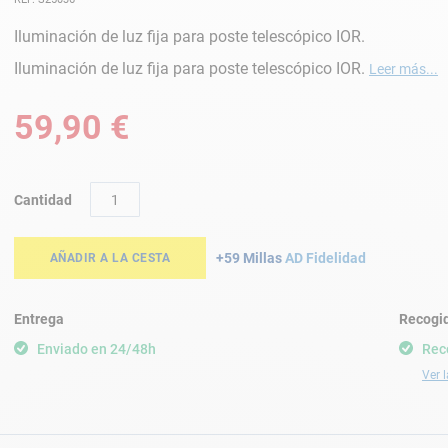
Iluminación de luz fija para poste telescópico IOR.
Iluminación de luz fija para poste telescópico IOR.
Leer más...
59,90 €
Cantidad
+59 Millas
AD Fidelidad
AÑADIR A LA CESTA
Entrega
Recogid
Enviado en 24/48h
Rec
Ver l