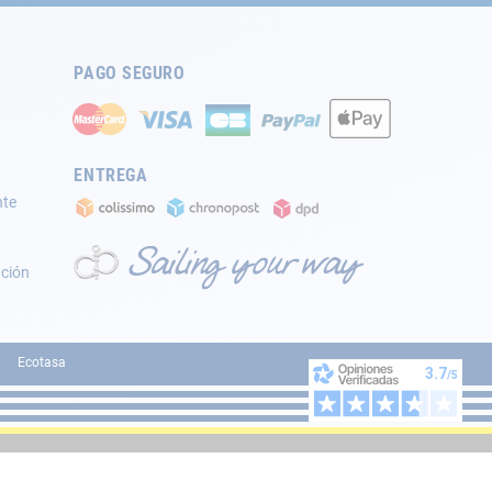
PAGO SEGURO
ENTREGA
nte
ación
Ecotasa