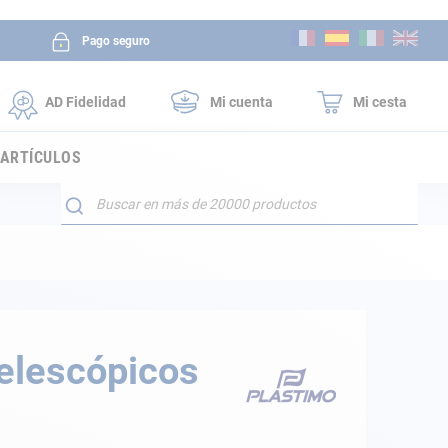
Ir
Pago seguro
al
contenido
AD Fidelidad
Mi cuenta
Mi cesta
 ARTÍCULOS
Buscar
telescópicos