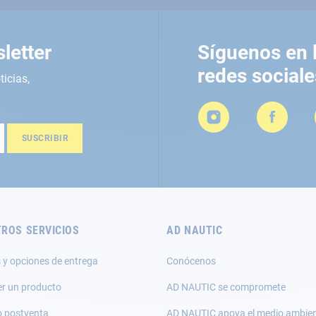
letter
Síguenos en 
redes sociale
ticias,
SUSCRIBIR
ROS SERVICIOS
AD NAUTIC
 y opciones de entrega
Conócenos
er un producto
AD NAUTIC se compromete
o postventa
AD NAUTIC apoya el medio ambie