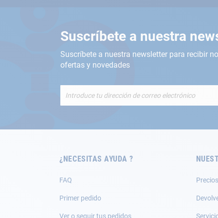
Suscríbete a nuestra news
Suscríbete a nuestra newsletter para recibir no
ofertas y novedades
Inscríbete
a
nuestro
boletín
de
noticias:
¿NECESITAS AYUDA ?
NUEST
FAQ
Precios
Primer pedido
Devolv
Ver o seguir tus pedidos
Servici