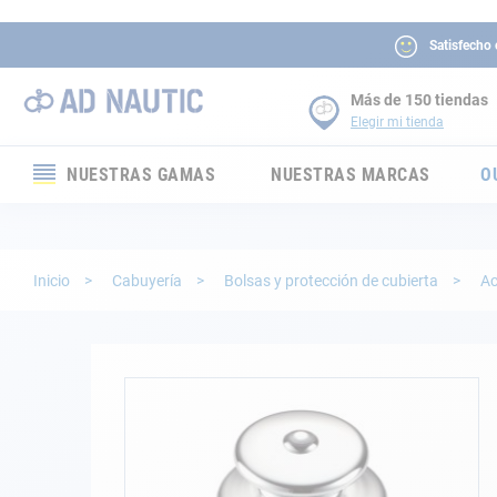
Satisfecho
Más de 150 tiendas
Elegir mi tienda
NUESTRAS GAMAS
NUESTRAS MARCAS
O
Electrónica
Electricidad
Inicio
Cabuyería
Bolsas y protección de cubierta
Ac
Confort
Seguridad
Saltar
al
final
Cabuyería
de
la