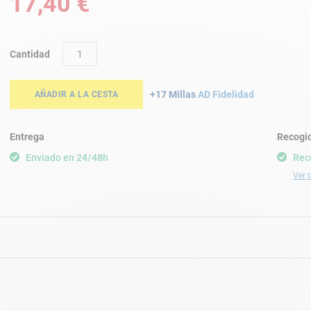
17,40 €
Cantidad
+17 Millas
AD Fidelidad
AÑADIR A LA CESTA
Entrega
Recogid
Enviado en 24/48h
Rec
Ver l