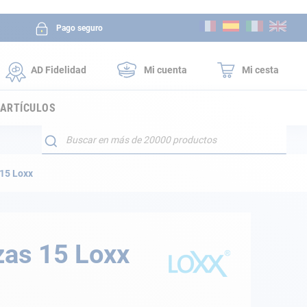
Ir
Pago seguro
al
contenido
AD Fidelidad
Mi cuenta
Mi cesta
 ARTÍCULOS
Buscar
15 Loxx
zas 15 Loxx