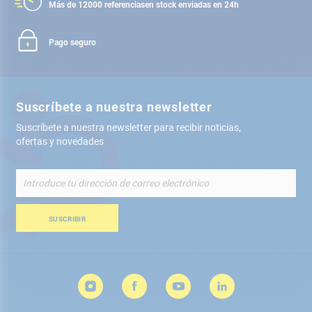
Más de 12000 referencias
en stock enviadas en 24h
Pago seguro
Suscríbete a nuestra newsletter
Suscríbete a nuestra newsletter para recibir noticias,
ofertas y novedades
Inscríbete
a
nuestro
boletín
SUSCRIBIR
de
noticias: