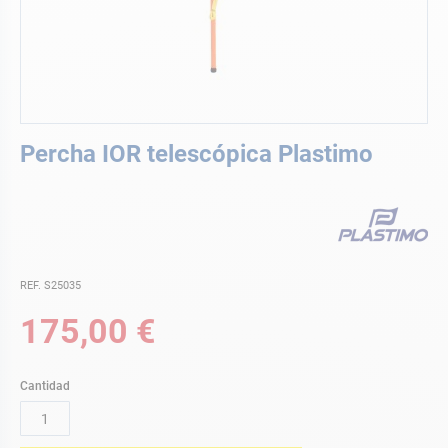
Saltar
Percha IOR telescópica Plastimo
al
comienzo
de
la
galería
de
imágenes
REF. S25035
175,00 €
Cantidad