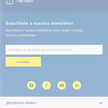
Pago seguro
Suscríbete a nuestra newsletter
Suscríbete a nuestra newsletter para recibir noticias,
ofertas y novedades
Inscríbete
a
nuestro
boletín
SUSCRIBIR
de
noticias:
¿NECESITAS AYUDA ?