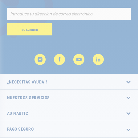
Inscríbete
a
nuestro
boletín
SUSCRIBIR
de
noticias:
¿NECESITAS AYUDA ?
NUESTROS SERVICIOS
AD NAUTIC
PAGO SEGURO