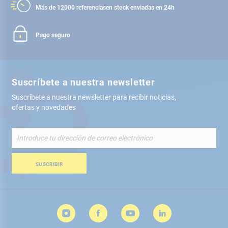
Más de 12000 referencias
en stock enviadas en 24h
Pago seguro
Suscríbete a nuestra newsletter
Suscríbete a nuestra newsletter para recibir noticias,
ofertas y novedades
Inscríbete
a
nuestro
boletín
SUSCRIBIR
de
noticias: