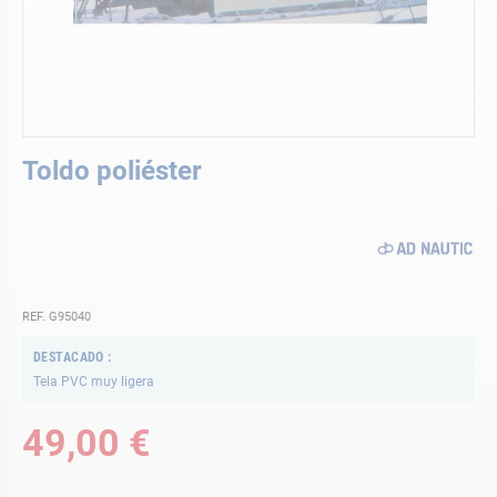
Saltar
Toldo poliéster
al
comienzo
de
la
galería
de
imágenes
REF. G95040
DESTACADO
Tela PVC muy ligera
49,00 €