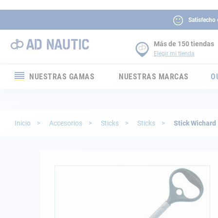
Satisfecho
Más de 150 tiendas
Elegir mi tienda
NUESTRAS GAMAS
NUESTRAS MARCAS
O
Electrónica
Electricidad
Inicio
Accesorios
Sticks
Sticks
Stick Wichard
Confort
Seguridad
Saltar
al
final
Cabuyería
de
la