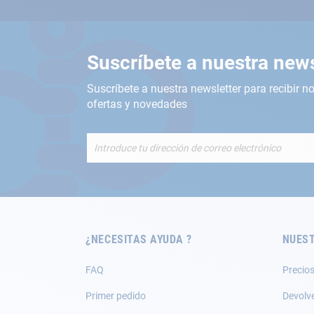
Suscríbete a nuestra news
Suscríbete a nuestra newsletter para recibir no
ofertas y novedades
Inscríbete
a
nuestro
boletín
de
noticias:
¿NECESITAS AYUDA ?
NUEST
FAQ
Precios
Primer pedido
Devolv