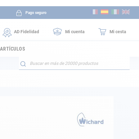
Ir
Pago seguro
al
contenido
AD Fidelidad
Mi cuenta
Mi cesta
 ARTÍCULOS
Buscar