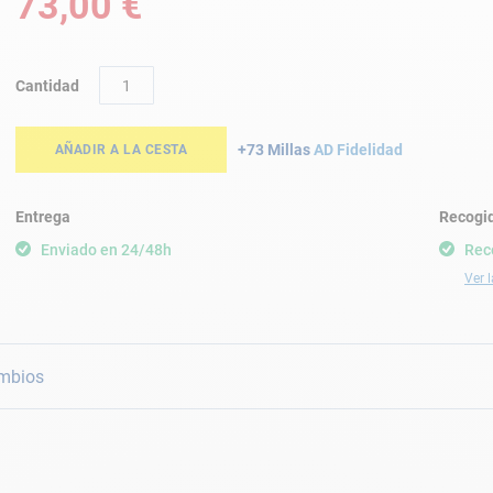
73,00 €
Cantidad
+73 Millas
AD Fidelidad
AÑADIR A LA CESTA
Entrega
Recogid
Enviado en 24/48h
Rec
Ver l
mbios