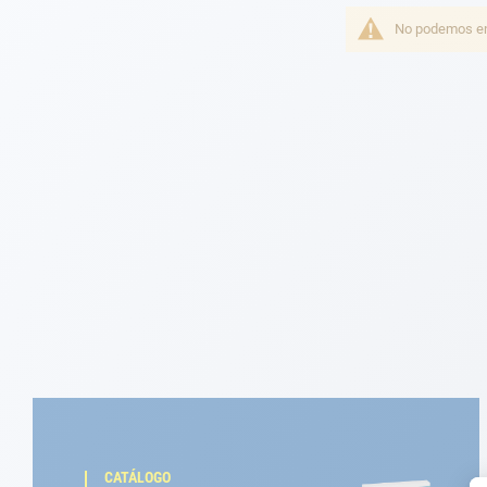
Fondeo
No podemos enc
Navegación
Ropa
Tienda y ocio
Apéndices
Motor
Accesorios
Mantenimiento
Tarjeta regalo -
Guía AD
CATÁLOGO