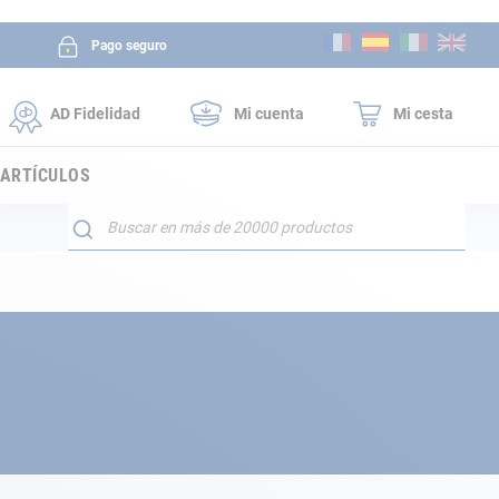
Ir
Pago seguro
al
contenido
AD Fidelidad
Mi cuenta
Mi cesta
 ARTÍCULOS
Buscar