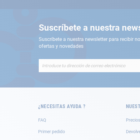
Suscríbete a nuestra news
Suscríbete a nuestra newsletter para recibir no
ofertas y novedades
Inscríbete
a
nuestro
boletín
de
noticias:
¿NECESITAS AYUDA ?
NUEST
FAQ
Precios
Primer pedido
Devolv