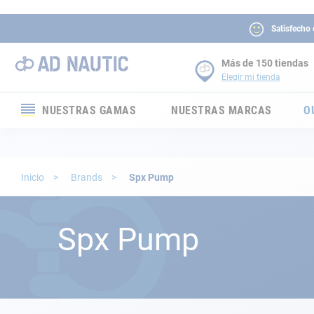
Satisfecho
Más de 150 tiendas
Elegir mi tienda
NUESTRAS GAMAS
NUESTRAS MARCAS
O
Electrónica
Electricidad
Inicio
Brands
Spx Pump
Confort
Spx Pump
Seguridad
Cabuyería