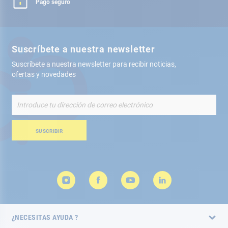
Pago seguro
Suscríbete a nuestra newsletter
Suscríbete a nuestra newsletter para recibir noticias,
ofertas y novedades
Inscríbete
a
nuestro
boletín
SUSCRIBIR
de
noticias:
¿NECESITAS AYUDA ?