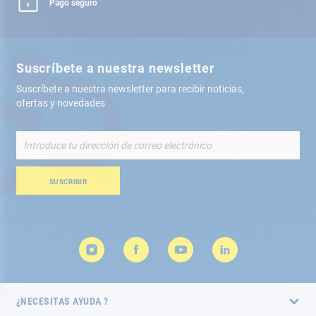
Pago seguro
Suscríbete a nuestra newsletter
Suscríbete a nuestra newsletter para recibir noticias,
ofertas y novedades
Inscríbete
a
nuestro
boletín
SUSCRIBIR
de
noticias:
¿NECESITAS AYUDA ?