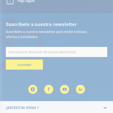
Pago seguro
Suscríbete a nuestra newsletter
Suscríbete a nuestra newsletter para recibir noticias,
ofertas y novedades
Inscríbete
a
nuestro
boletín
SUSCRIBIR
de
noticias:
¿NECESITAS AYUDA ?