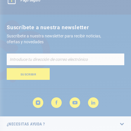
Pago seguro
Suscríbete a nuestra newsletter
Suscríbete a nuestra newsletter para recibir noticias,
ofertas y novedades
Inscríbete
a
nuestro
boletín
SUSCRIBIR
de
noticias:
¿NECESITAS AYUDA ?