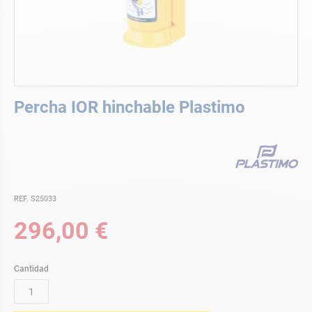
Saltar
Percha IOR hinchable Plastimo
al
comienzo
de
la
galería
de
imágenes
REF. S25033
296,00 €
Cantidad