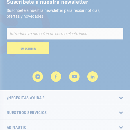
Suscríbete a nuestra newsletter
Suscríbete a nuestra newsletter para recibir noticias,
ofertas y novedades
Inscríbete
a
nuestro
boletín
SUSCRIBIR
de
noticias:
¿NECESITAS AYUDA ?
NUESTROS SERVICIOS
AD NAUTIC