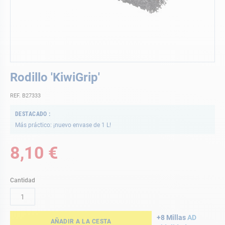
Saltar
Rodillo 'KiwiGrip'
al
comienzo
REF. B27333
de
la
DESTACADO
galería
Más práctico: ¡nuevo envase de 1 L!
de
imágenes
8,10 €
Cantidad
+8 Millas
AD
AÑADIR A LA CESTA