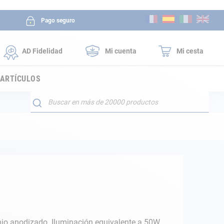
Ir
Pago seguro
al
contenido
AD Fidelidad
Mi cuenta
Mi cesta
 ARTÍCULOS
Buscar
nio anodizado. Iluminación equivalente a 50W,