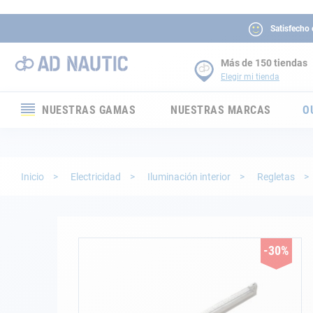
Satisfecho
Más de 150 tiendas
Elegir mi tienda
NUESTRAS GAMAS
NUESTRAS MARCAS
O
Electrónica
Electricidad
Inicio
Electricidad
Iluminación interior
Regletas
Confort
Seguridad
Saltar
-30%
al
final
Cabuyería
de
la