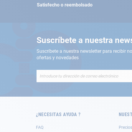
Satisfecho o reembolsado
Suscríbete a nuestra news
Suscríbete a nuestra newsletter para recibir no
ofertas y novedades
Inscríbete
a
nuestro
boletín
de
noticias:
¿NECESITAS AYUDA ?
NUEST
FAQ
Precios