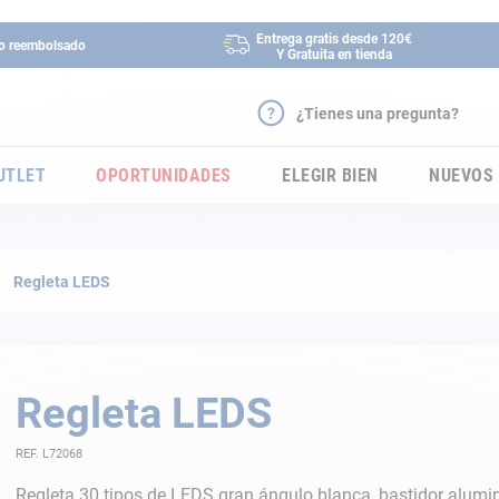
Entrega gratis desde 120€
 o reembolsado
Y Gratuita en tienda
¿Tienes una pregunta?
UTLET
OPORTUNIDADES
ELEGIR BIEN
NUEVOS
Regleta LEDS
Regleta LEDS
REF. L72068
Regleta 30 tipos de LEDS gran ángulo blanca, bastidor alumi