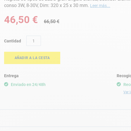
conso 3W, 8-30V, Dim: 320 x 25 x 30 mm.
Leer más...
Precio
46,50 €
66,50 €
especial
Cantidad
AÑADIR A LA CESTA
Entrega
Recogid
Enviado en 24/48h
Rec
Ver l