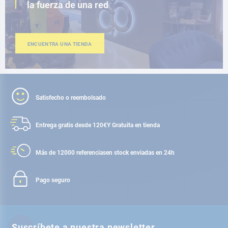
la fuerza de una red
ENCUENTRA UNA TIENDA
Satisfecho o reembolsado
Entrega gratis desde 120€
Y Gratuita en tienda
Más de 12000 referencias
en stock enviadas en 24h
Pago seguro
Suscríbete a nuestra newsletter