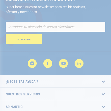
Suscríbete a nuestra newsletter para recibir noticias,
ofertas y novedades
Inscríbete
a
nuestro
boletín
SUSCRIBIR
de
noticias:
¿NECESITAS AYUDA ?
NUESTROS SERVICIOS
AD NAUTIC