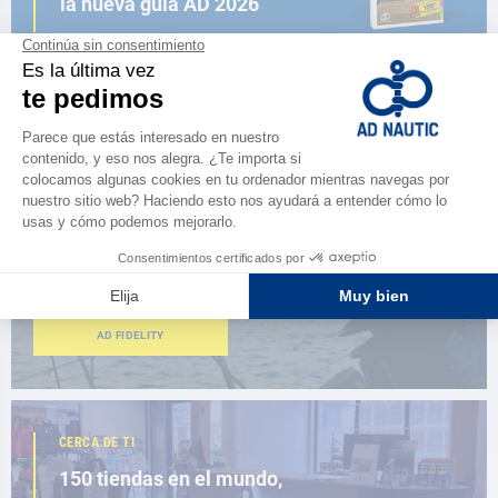
la nueva guía AD 2026
NAVEGAR POR EL CATÁLOGO
ESPACIO FIDELIDAD
¿Eres apasionado?
Benefíciate de ventajas exclusivas
AD FIDELITY
CERCA DE TI
150 tiendas en el mundo,