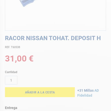
Saltar
RACOR NISSAN TOHAT. DEPOSIT H
al
comienzo
REF. T60538
de
la
31,00 €
galería
de
imágenes
Cantidad
+31 Millas
AD
AÑADIR A LA CESTA
Fidelidad
Entrega