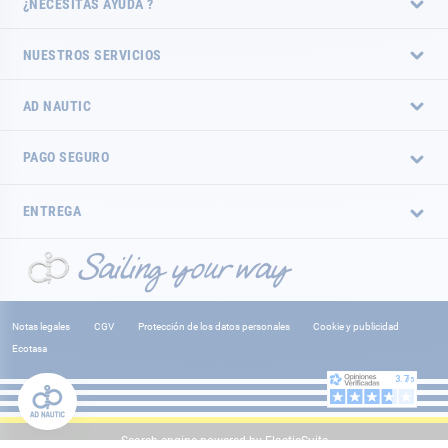
¿NECESITAS AYUDA ?
NUESTROS SERVICIOS
AD NAUTIC
PAGO SEGURO
ENTREGA
Notas legales
CGV
Protección de los datos personales
Cookie y publicidad
Ecotasa
Search engine powered by
ElasticSuite