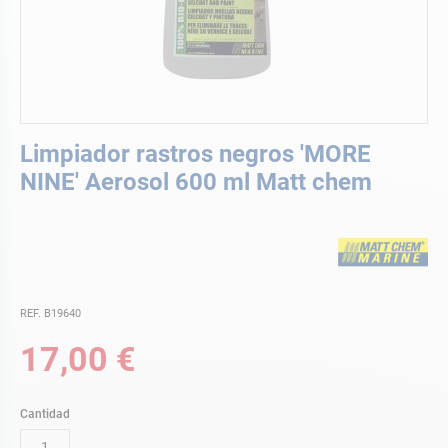
Saltar
Limpiador rastros negros 'MORE
al
comienzo
NINE' Aerosol 600 ml Matt chem
de
la
galería
de
imágenes
REF. B19640
17,00 €
Cantidad