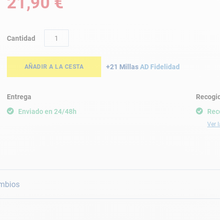
21,90 €
Cantidad
+21 Millas
AD Fidelidad
AÑADIR A LA CESTA
Entrega
Recogid
Enviado en 24/48h
Rec
Ver l
mbios