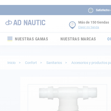
Satisfecho
Más de 150 tiendas
Elegir mi tienda
NUESTRAS GAMAS
NUESTRAS MARCAS
O
Electrónica
Electricidad
Inicio
Confort
Sanitarios
Accesorios y productos 
Confort
Seguridad
Saltar
al
final
Cabuyería
de
la