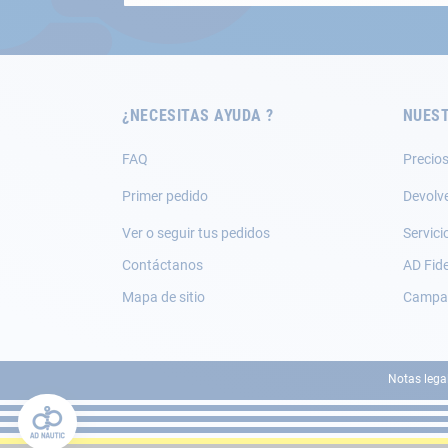
nuestro
boletín
de
noticias:
¿NECESITAS AYUDA ?
NUEST
FAQ
Precios
Primer pedido
Devolv
Ver o seguir tus pedidos
Servici
Contáctanos
AD Fide
Mapa de sitio
Campañ
Notas lega