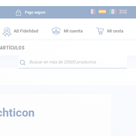
Ir
Pago seguro
al
contenido
AD Fidelidad
Mi cuenta
Mi cesta
 ARTÍCULOS
Buscar
chticon