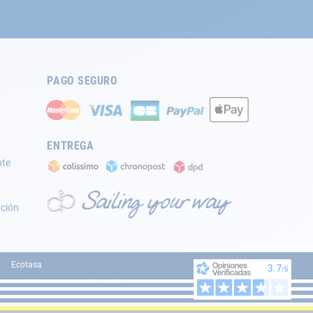
PAGO SEGURO
ENTREGA
nte
ación
Ecotasa