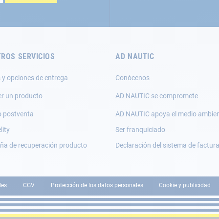
ROS SERVICIOS
AD NAUTIC
 y opciones de entrega
Conócenos
er un producto
AD NAUTIC se compromete
o postventa
AD NAUTIC apoya el medio ambie
lity
Ser franquiciado
a de recuperación producto
Declaración del sistema de factur
les
CGV
Protección de los datos personales
Cookie y publicidad