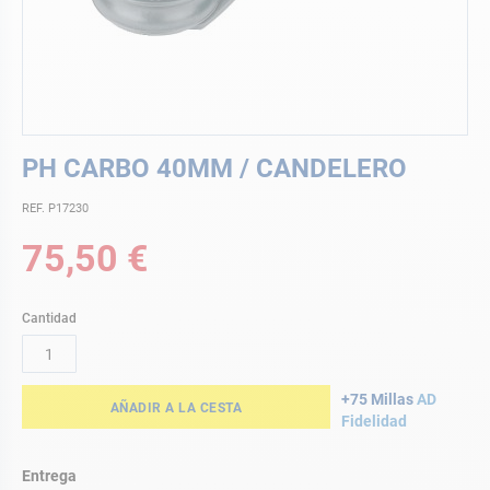
Saltar
PH CARBO 40MM / CANDELERO
al
comienzo
REF. P17230
de
la
75,50 €
galería
de
imágenes
Cantidad
+75 Millas
AD
AÑADIR A LA CESTA
Fidelidad
Entrega