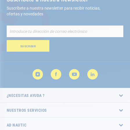
Suscríbete a nuestra newsletter para recibir noticias,
ofertas y novedades
Inscríbete
a
nuestro
boletín
SUSCRIBIR
de
noticias:
¿NECESITAS AYUDA ?
NUESTROS SERVICIOS
AD NAUTIC