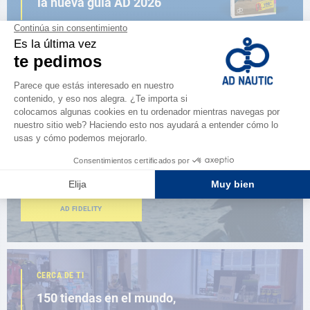
la nueva guía AD 2026
NAVEGAR POR EL CATÁLOGO
ESPACIO FIDELIDAD
¿Eres apasionado?
Benefíciate de ventajas exclusivas
AD FIDELITY
CERCA DE TI
150 tiendas en el mundo,