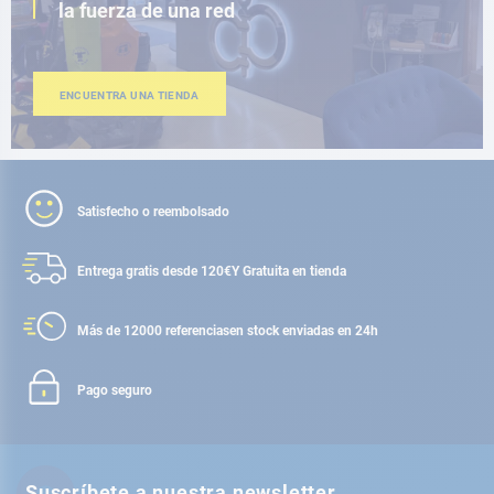
la fuerza de una red
ENCUENTRA UNA TIENDA
Satisfecho o reembolsado
Entrega gratis desde 120€
Y Gratuita en tienda
Más de 12000 referencias
en stock enviadas en 24h
Pago seguro
Suscríbete a nuestra newsletter