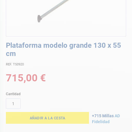
Saltar
Plataforma modelo grande 130 x 55
al
comienzo
cm
de
la
REF. T50920
galería
715,00 €
de
imágenes
Cantidad
+715 Millas
AD
AÑADIR A LA CESTA
Fidelidad