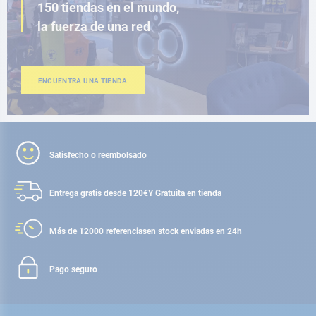
150 tiendas en el mundo,
la fuerza de una red
ENCUENTRA UNA TIENDA
Satisfecho o reembolsado
Entrega gratis desde 120€
Y Gratuita en tienda
Más de 12000 referencias
en stock enviadas en 24h
Pago seguro