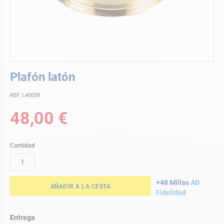
Saltar
Plafón latón
al
comienzo
REF. L40009
de
la
48,00 €
galería
de
imágenes
Cantidad
+48 Millas
AD
AÑADIR A LA CESTA
Fidelidad
Entrega