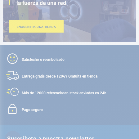
la fuerza de una red
ENCUENTRA UNA TIENDA
Satisfecho o reembolsado
Entrega gratis desde 120€
Y Gratuita en tienda
Más de 12000 referencias
en stock enviadas en 24h
Pago seguro
Suscríbete a nuestra newsletter