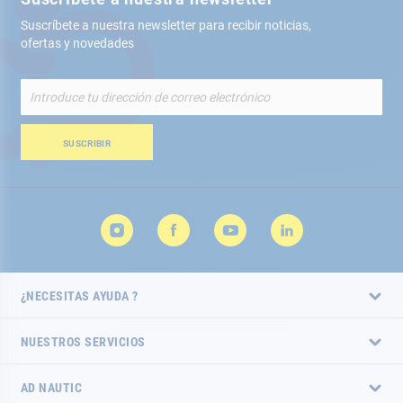
Suscríbete a nuestra newsletter para recibir noticias,
ofertas y novedades
Inscríbete
a
nuestro
boletín
SUSCRIBIR
de
noticias:
¿NECESITAS AYUDA ?
NUESTROS SERVICIOS
AD NAUTIC