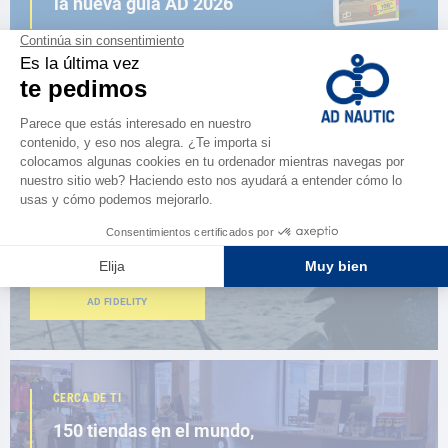
la nueva guía AD 2026
NAVEGAR POR EL CATÁLOGO
ESPACIO FIDELIDAD
¿Eres apasionado?
Benefíciate de ventajas exclusivas
AD FIDELITY
CERCA DE TI
150 tiendas en el mundo,