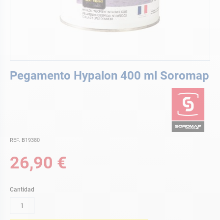
Saltar
Pegamento Hypalon 400 ml Soromap
al
comienzo
de
la
galería
de
imágenes
REF. B19380
26,90 €
Cantidad