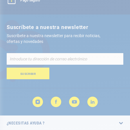
Pago seguro
Suscríbete a nuestra newsletter
Suscríbete a nuestra newsletter para recibir noticias,
ofertas y novedades
Inscríbete
a
nuestro
boletín
SUSCRIBIR
de
noticias:
¿NECESITAS AYUDA ?