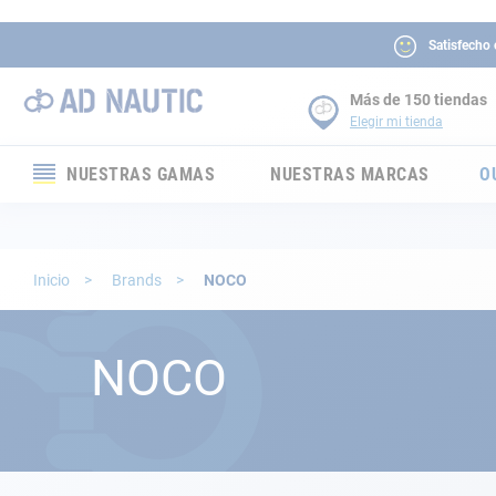
Satisfecho
Más de 150 tiendas
Elegir mi tienda
NUESTRAS GAMAS
NUESTRAS MARCAS
O
Electrónica
Electricidad
Inicio
Brands
NOCO
Confort
NOCO
Seguridad
Cabuyería