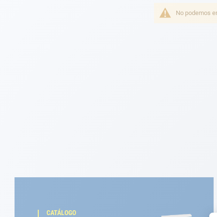
Fondeo
No podemos enc
Navegación
Ropa
Tienda y ocio
Apéndices
Motor
Accesorios
Mantenimiento
Tarjeta regalo -
Guía AD
CATÁLOGO