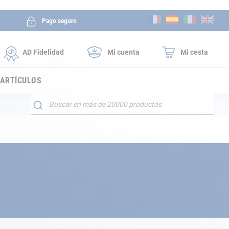
Ir
Pago seguro
al
contenido
AD Fidelidad
Mi cuenta
Mi cesta
 ARTÍCULOS
Buscar