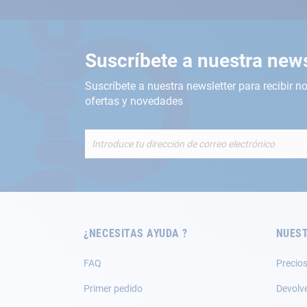
Suscríbete a nuestra news
Suscríbete a nuestra newsletter para recibir no
ofertas y novedades
Inscríbete
a
nuestro
boletín
de
noticias:
¿NECESITAS AYUDA ?
NUEST
FAQ
Precios
Primer pedido
Devolv