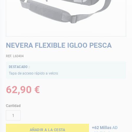
Saltar
NEVERA FLEXIBLE IGLOO PESCA
al
comienzo
REF. L60404
de
la
DESTACADO
galería
Tapa de acceso rápido a velcro
de
imágenes
62,90 €
Cantidad
+62 Millas
AD
AÑADIR A LA CESTA