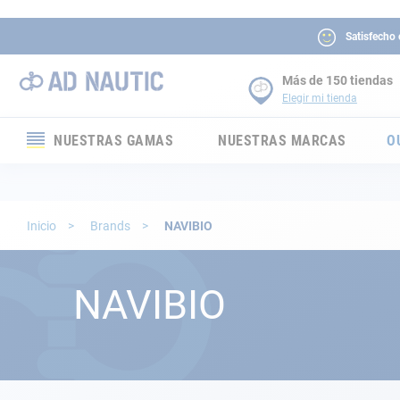
Satisfecho
Más de 150 tiendas
Elegir mi tienda
NUESTRAS GAMAS
NUESTRAS MARCAS
O
Electrónica
Electricidad
Inicio
Brands
NAVIBIO
Confort
NAVIBIO
Seguridad
Cabuyería