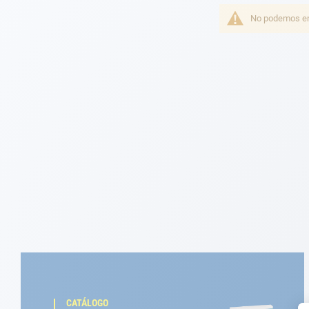
Fondeo
No podemos enc
Navegación
Ropa
Tienda y ocio
Apéndices
Motor
Accesorios
Mantenimiento
Tarjeta regalo -
Guía AD
CATÁLOGO