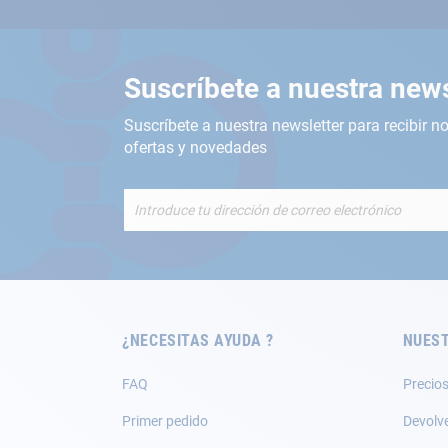
Suscríbete a nuestra news
Suscríbete a nuestra newsletter para recibir no
ofertas y novedades
Inscríbete
a
nuestro
boletín
de
noticias:
¿NECESITAS AYUDA ?
NUEST
FAQ
Precios
Primer pedido
Devolv