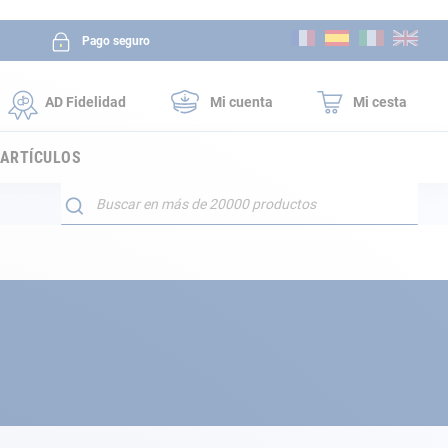
Ir
Pago seguro
al
contenido
AD Fidelidad
Mi cuenta
Mi cesta
 ARTÍCULOS
Buscar