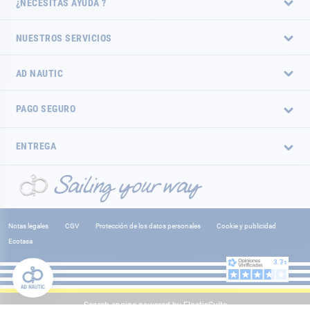
¿NECESITAS AYUDA ?
NUESTROS SERVICIOS
AD NAUTIC
PAGO SEGURO
ENTREGA
Notas legales
CGV
Protección de los datos personales
Cookie y publicidad
Ecotasa
Search engine powered by
ElasticSuite