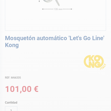
Saltar
Mosquetón automático 'Let's Go Line'
al
comienzo
Kong
de
la
galería
de
imágenes
REF. M66335
101,00 €
Cantidad