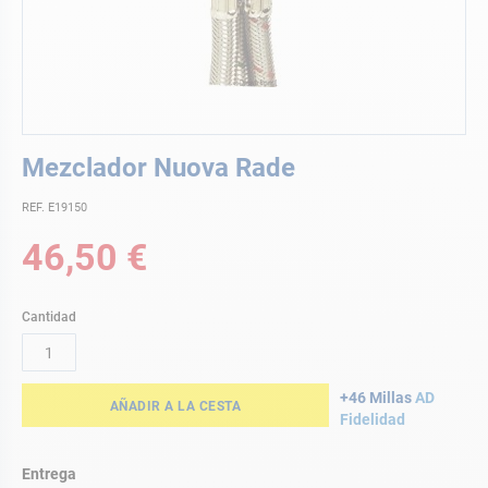
Saltar
Mezclador Nuova Rade
al
comienzo
REF. E19150
de
la
46,50 €
galería
de
imágenes
Cantidad
+46 Millas
AD
AÑADIR A LA CESTA
Fidelidad
Entrega