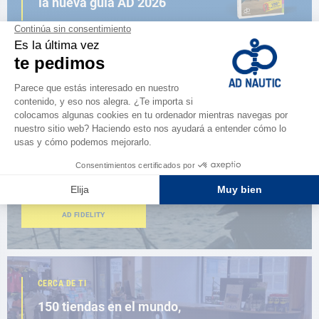
la nueva guía AD 2026
NAVEGAR POR EL CATÁLOGO
ESPACIO FIDELIDAD
¿Eres apasionado?
Benefíciate de ventajas exclusivas
AD FIDELITY
CERCA DE TI
150 tiendas en el mundo,