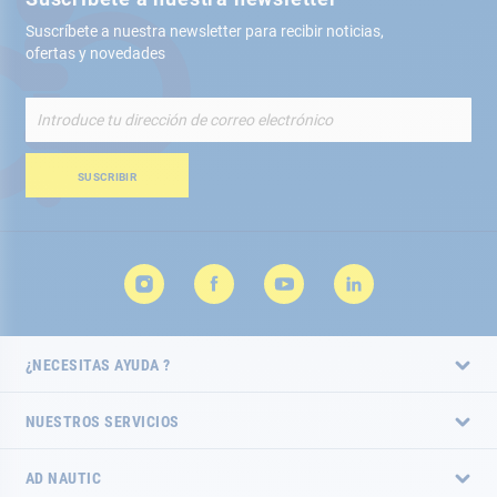
Suscríbete a nuestra newsletter para recibir noticias,
ofertas y novedades
Inscríbete
a
nuestro
boletín
SUSCRIBIR
de
noticias:
¿NECESITAS AYUDA ?
NUESTROS SERVICIOS
AD NAUTIC