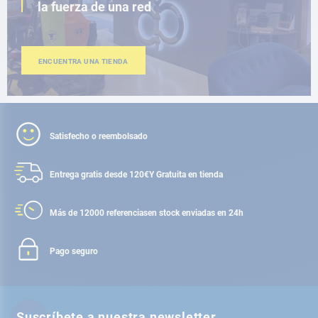
la fuerza de una red
ENCUENTRA UNA TIENDA
Satisfecho o reembolsado
Entrega gratis desde 120€
Y Gratuita en tienda
Más de 12000 referencias
en stock enviadas en 24h
Pago seguro
Suscríbete a nuestra newsletter