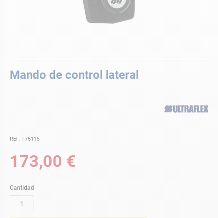
Saltar
Mando de control lateral
al
comienzo
de
la
galería
de
imágenes
REF. T75115
173,00 €
Cantidad