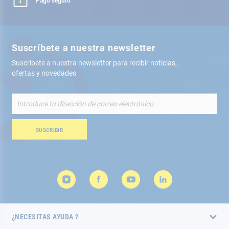
Pago seguro
Suscríbete a nuestra newsletter
Suscríbete a nuestra newsletter para recibir noticias,
ofertas y novedades
Inscríbete
a
nuestro
boletín
SUSCRIBIR
de
noticias:
¿NECESITAS AYUDA ?