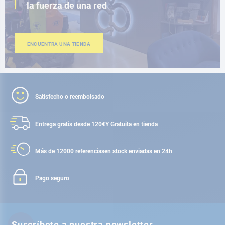
la fuerza de una red
ENCUENTRA UNA TIENDA
Satisfecho o reembolsado
Entrega gratis desde 120€
Y Gratuita en tienda
Más de 12000 referencias
en stock enviadas en 24h
Pago seguro
Suscríbete a nuestra newsletter