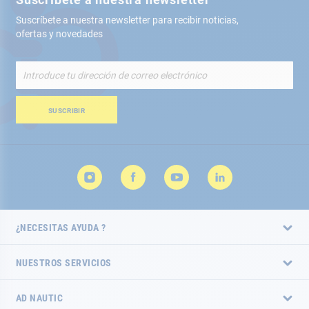
Suscríbete a nuestra newsletter para recibir noticias,
ofertas y novedades
Inscríbete
a
nuestro
boletín
SUSCRIBIR
de
noticias:
¿NECESITAS AYUDA ?
NUESTROS SERVICIOS
AD NAUTIC