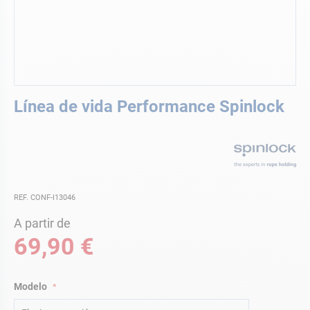
Saltar
Línea de vida Performance Spinlock
al
comienzo
de
la
galería
de
imágenes
REF. CONF-I13046
A partir de
69,90 €
Modelo