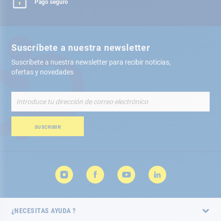
Pago seguro
Suscríbete a nuestra newsletter
Suscríbete a nuestra newsletter para recibir noticias,
ofertas y novedades
Inscríbete
a
nuestro
boletín
SUSCRIBIR
de
noticias:
¿NECESITAS AYUDA ?